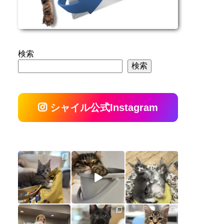
検索
検索
シャイル公式Instagram