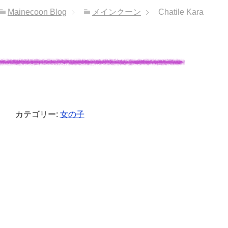
Mainecoon Blog
メインクーン
Chatile Kara
カテゴリー:
女の子