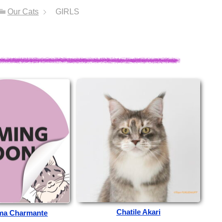
Our Cats
GIRLS
Chatile Akari
Ema Charmante