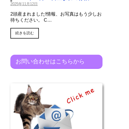
2025年11月12日
2頭産まれました!情報、お写真はもう少しお
待ちください。 C…
続きを読む
お問い合わせはこちらから