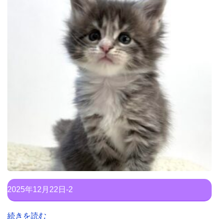
2025年12月22日-2
続きを読む