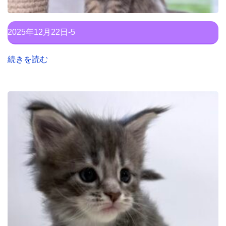
2025年12月22日-5
続きを読む