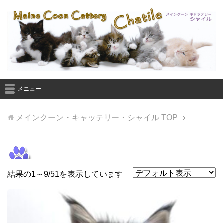
メニュー
メインクーン・キャッテリー・シャイル
TOP
結果の1～9/51を表示しています