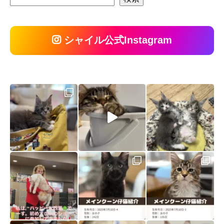
シャイル公式Instagram