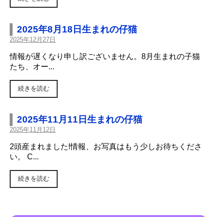
2025年8月18日生まれの仔猫
2025年12月27日
情報が遅くなり申し訳ございません。8月生まれの子猫
たち、オー...
続きを読む
2025年11月11日生まれの仔猫
2025年11月12日
2頭産まれました!情報、お写真はもう少しお待ちくださ
い。 C...
続きを読む