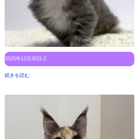
2025年12月30日-2
続きを読む