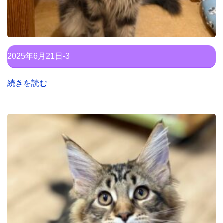
2025年6月21日-3
続きを読む