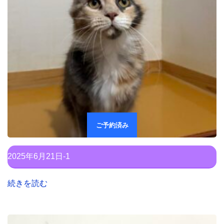
ご予約済み
2025年6月21日-1
続きを読む