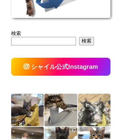
検索
検索
シャイル公式Instagram