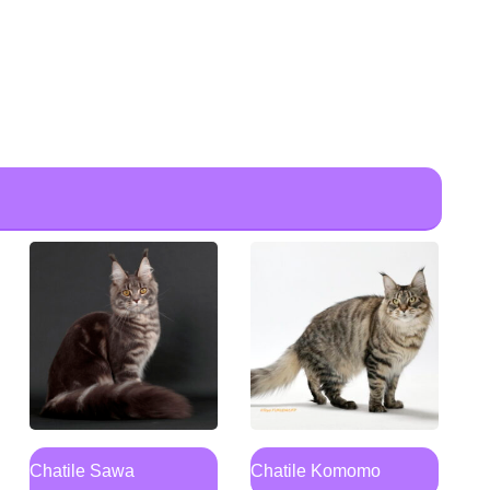
Chatile Sawa
Chatile Komomo