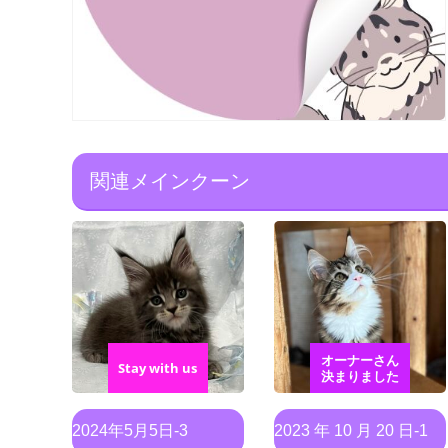
関連メインクーン
オーナーさん
Stay with us
決まりました
2024年5月5日-3
2023 年 10 月 20 日-1