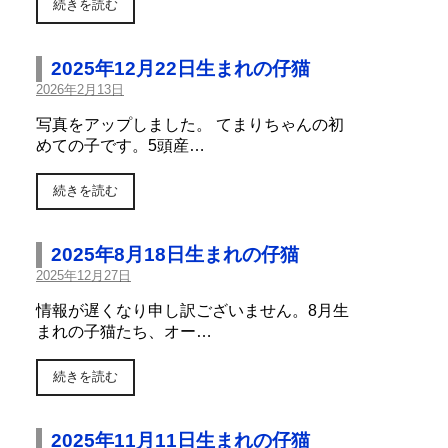
続きを読む
2025年12月22日生まれの仔猫
2026年2月13日
写真をアップしました。 てまりちゃんの初
めての子です。5頭産…
続きを読む
2025年8月18日生まれの仔猫
2025年12月27日
情報が遅くなり申し訳ございません。8月生
まれの子猫たち、オー…
続きを読む
2025年11月11日生まれの仔猫