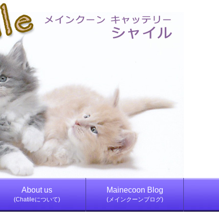
About us
Mainecoon Blog
(Chatileについて)
(メインクーンブログ)