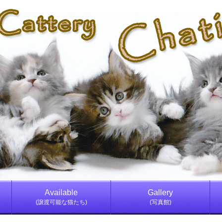
Available
Gallery
(譲渡可能な猫たち)
(写真館)