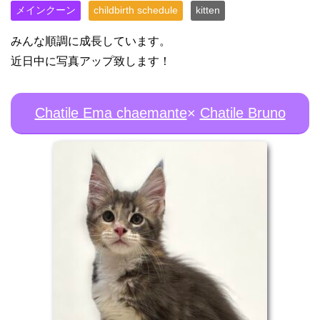
メインクーン
childbirth schedule
kitten
みんな順調に成長しています。
近日中に写真アップ致します！
Chatile Ema chaemante
×
Chatile Bruno