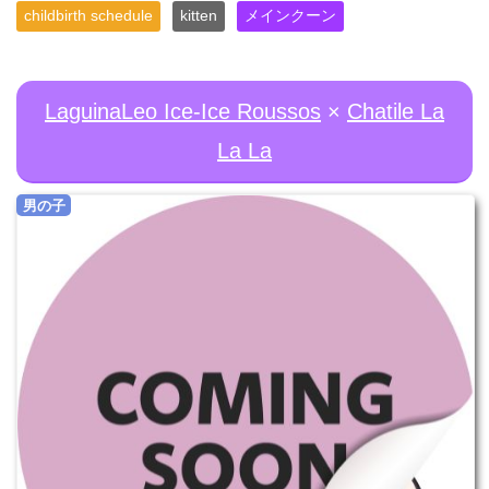
childbirth schedule
kitten
メインクーン
LaguinaLeo Ice-Ice Roussos
×
Chatile La
La La
男の子