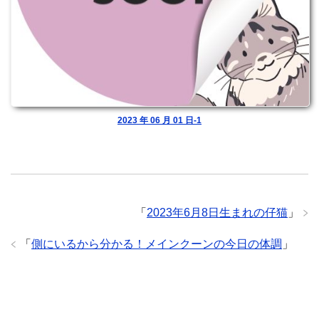
2023 年 06 月 01 日-1
「
2023年6月8日生まれの仔猫
」
「
側にいるから分かる！メインクーンの今日の体調
」