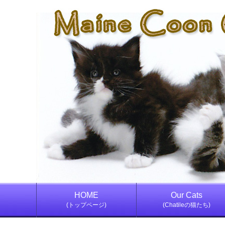
HOME
Our Cats
(トップページ)
(Chatileの猫たち)