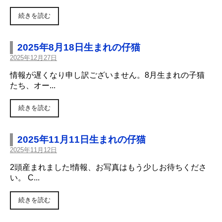
続きを読む
2025年8月18日生まれの仔猫
2025年12月27日
情報が遅くなり申し訳ございません。8月生まれの子猫
たち、オー...
続きを読む
2025年11月11日生まれの仔猫
2025年11月12日
2頭産まれました!情報、お写真はもう少しお待ちくださ
い。 C...
続きを読む