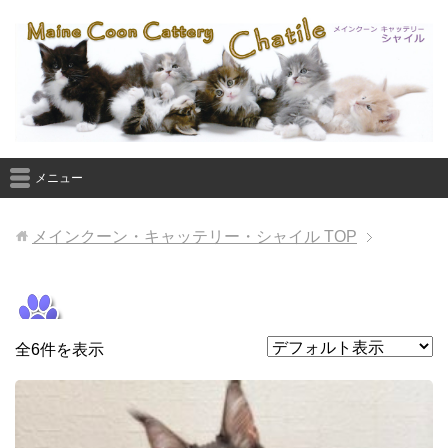
メニュー
メインクーン・キャッテリー・シャイル
TOP
全6件を表示