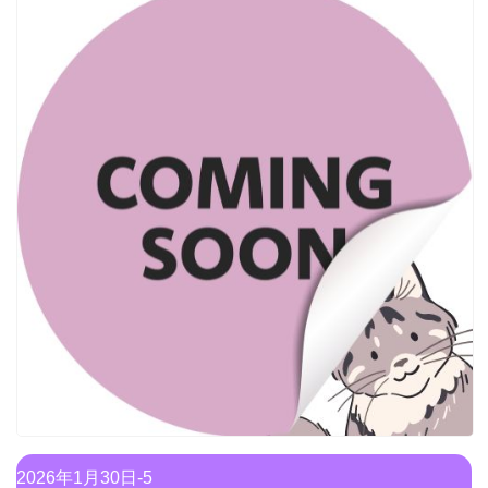
2026年1月30日-5