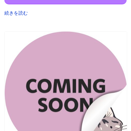
続きを読む