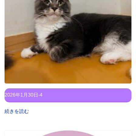
2026年1月30日-4
続きを読む