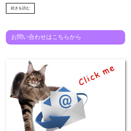
続きを読む
お問い合わせはこちらから