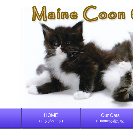
HOME
Our Cats
(トップページ)
(Chatileの猫たち)