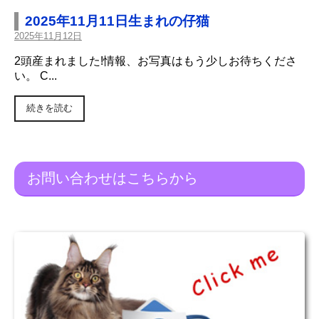
2025年11月11日生まれの仔猫
2025年11月12日
2頭産まれました!情報、お写真はもう少しお待ちくださ
い。 C...
続きを読む
お問い合わせはこちらから