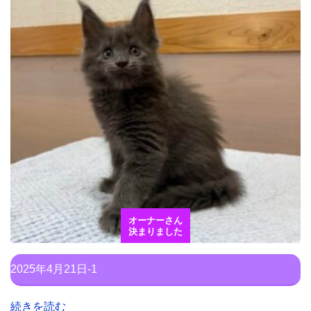
オーナーさん
決まりました
2025年4月21日-1
続きを読む