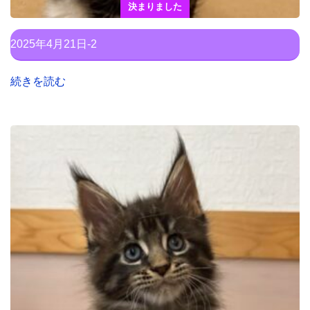
決まりました
2025年4月21日-2
続きを読む