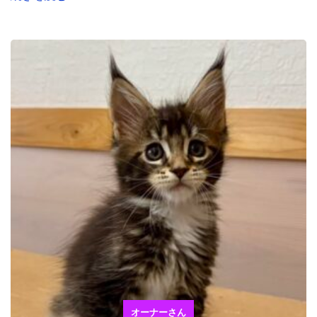
オーナーさん