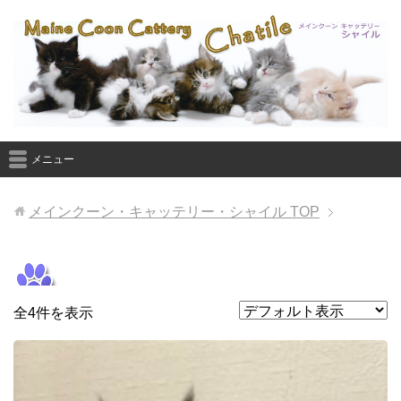
メニュー
メインクーン・キャッテリー・シャイル
TOP
全4件を表示