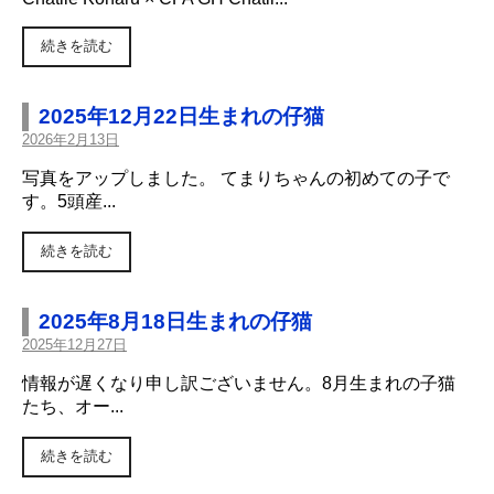
続きを読む
2025年12月22日生まれの仔猫
2026年2月13日
写真をアップしました。 てまりちゃんの初めての子で
す。5頭産...
続きを読む
2025年8月18日生まれの仔猫
2025年12月27日
情報が遅くなり申し訳ございません。8月生まれの子猫
たち、オー...
続きを読む