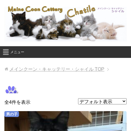
メニュー
メインクーン・キャッテリー・シャイル
TOP
全4件を表示
男の子