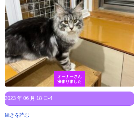
オーナーさん
決まりました
2023 年 06 月 18 日-4
続きを読む