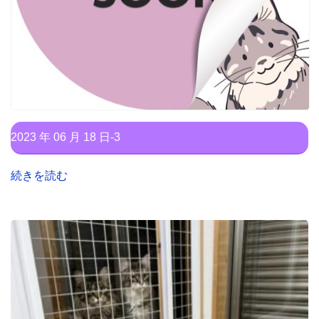
2023 年 06 月 18 日-3
続きを読む