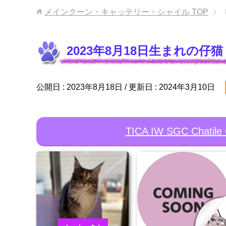
メインクーン・キャッテリー・シャイル
TOP
2023年8月18日生まれの仔猫
公開日 :
2023年8月18日
/ 更新日 :
2024年3月10日
TICA IW SGC Chatile 