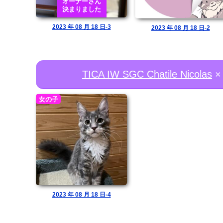
オーナーさん
決まりました
2023 年 08 月 18 日-3
2023 年 08 月 18 日-2
TICA IW SGC Chatile Nicolas
女の子
2023 年 08 月 18 日-4