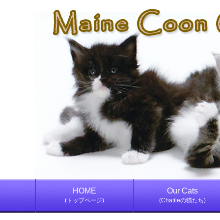
HOME
Our Cats
(トップページ)
(Chatileの猫たち)