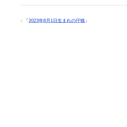
「
2023年8月1日生まれの仔猫
」