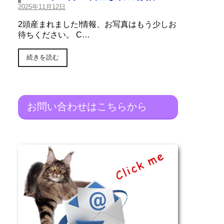
2025年11月12日
2頭産まれました!情報、お写真はもう少しお
待ちください。 C…
続きを読む
お問い合わせはこちらから